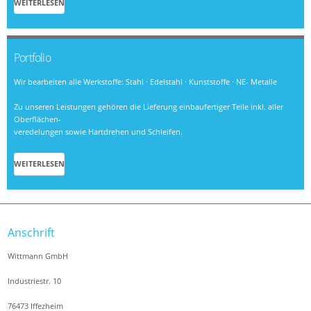
WEITERLESEN
Portfolio
Wir bearbeiten alle Werkstoffe: Stahl · Edelstahl · Kunststoffe · NE- Metalle
Zu unseren Leistungen gehören die Lieferung einbaufertiger Teile inkl. aller
Oberflächen-
veredelungen sowie Hartdrehen und Schleifen.
WEITERLESEN
Anschrift
Wittmann GmbH
Industriestr. 10
76473 Iffezheim